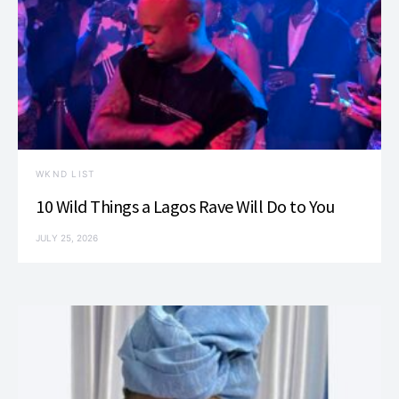
WKND LIST
10 Wild Things a Lagos Rave Will Do to You
JULY 25, 2026